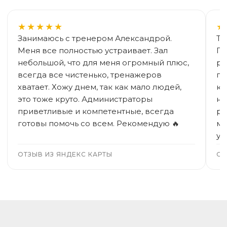
★★★★★
★
Занимаюсь с тренером Александрой.
Тр
Меня все полностью устраивает. Зал
Пр
небольшой, что для меня огромный плюс,
ру
всегда все чистенько, тренажеров
па
хватает. Хожу днем, так как мало людей,
ка
это тоже круто. Администраторы
не
приветливые и компетентные, всегда
ра
готовы помочь со всем. Рекомендую 🔥
ме
ув
ОТЗЫВ ИЗ ЯНДЕКС КАРТЫ
ОТ