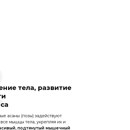
2
ение тела, развитие
ти
нса
ые асаны (позы) задействуют
все мышцы тела, укрепляя их и
асивый, подтянутый мышечный