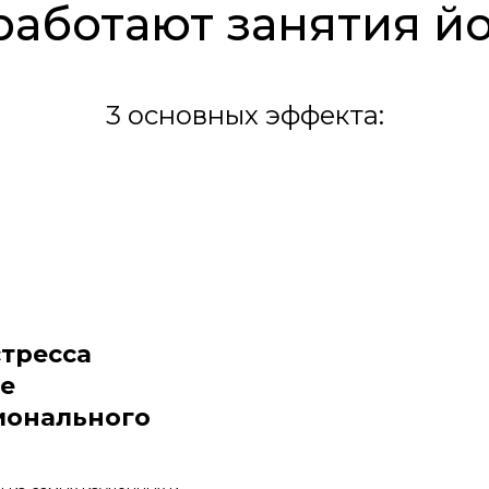
работают занятия й
3 основных эффекта:
тресса
е
ионального