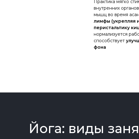
Практика мягко сти
внутренних органов
мышц во время аса
лимфы (укрепляя 
перистальтику ки
нормализуется рабо
способствует
улуч
фона
Йога: виды зан