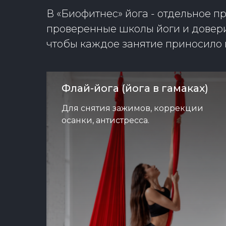
В «Биофитнес» йога - отдельное 
проверенные школы йоги и дове
чтобы каждое занятие приносило 
Флай-йога (йога в гамаках)
Для снятия зажимов, коррекции
осанки, антистресса.