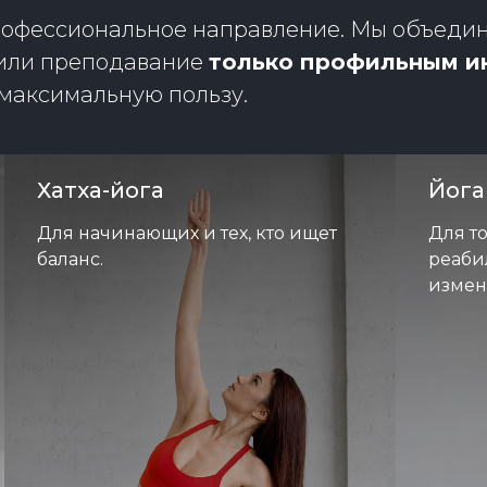
профессиональное направление. Мы объеди
рили преподавание
только профильным и
максимальную пользу.
Хатха-йога
Йога
Для начинающих и тех, кто ищет
Для т
баланс.
реаби
измен