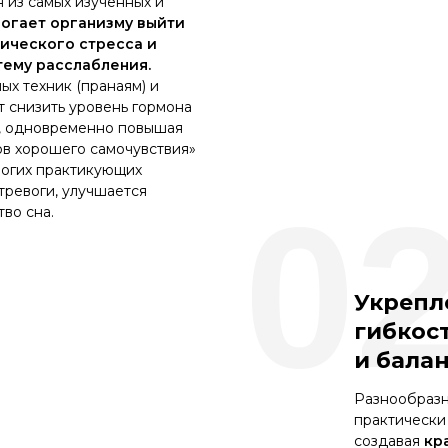
 из самых изученных и
огает организму выйти
нического стресса и
тему расслабления.
ых техник (пранаям) и
 снизить уровень гормона
, одновременно повышая
в хорошего самочувствия»
многих практикующих
тревоги, улучшается
0
тво сна.
Укрепл
гибкос
и бала
Разнообразн
практически 
создавая
кр