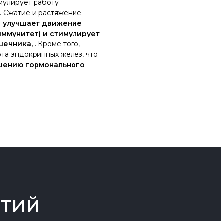
мулирует работу
. Сжатие и растяжение
н
улучшает движение
иммунитет) и стимулирует
шечника,
. Кроме того,
та эндокринных желез, что
шению гормонального
ятий