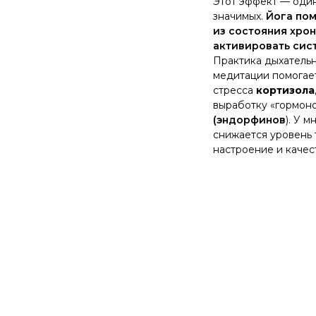
Этот эффект — один
значимых.
Йога пом
из состояния хро
активировать сис
Практика дыхательн
медитации помогает
стресса
кортизола
выработку
«гормоно
(эндорфинов
). У 
снижается уровень 
настроение и качес