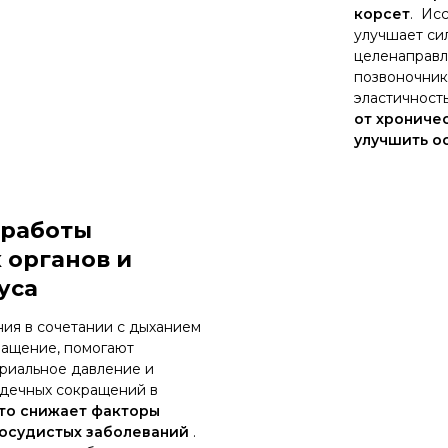
корсет
. Ис
улучшает си
целенаправл
позвоночник
эластичность
от хроничес
улучшить ос
 работы
 органов и
уса
ия в сочетании с дыханием
ащение, помогают
риальное давление и
рдечных сокращений в
то снижает факторы
сосудистых заболеваний
.